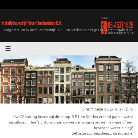
Installatiebedrijf Peter Oostendorp B.V.
Loodgieters- en cv-installatiebedrijf - S.E.I. en Sterkin erkend gas en water installateur
Direct bellen 06-46371825
wij zijn S.E.I. en Sterkin erkend gas en water installateur. Uw CV storing
lossen wij direct op. Heeft u storing aan uw verwarmingsketel, een
lekkage of een bevroren waterleiding?
Bel onze storingsdienst, direct actie!