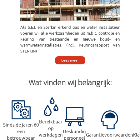
Als S.E.I. en Sterkin erkend gas en water installateur
voeren wij alle werkzaamheden uit m.b.t. controle en
keuring van bestaande en nieuwe koud- en
warmwaterinstallaties. (Incl. Keuringsrapport van
STERKIN)
Lees meer
Wat vinden wij belangrijk:
Bereikbaar
Sinds de jaren 60
op
een
Deskundig
werkdagen
Garantievoorwaarden
Kla
betrouwbaar
personeel